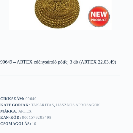
90649 – ARTEX edénysúroló pótfej 3 db (ARTEX 22.03.49)
CIKKSZÁM:
90649
KATEGÓRIÁK:
TAKARÍTÁS
,
HASZNOS APRÓSÁGOK
MÁRKA:
ARTEX
EAN-KÓD:
8001579203498
CSOMAGOLÁS:
10