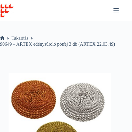
Skip
to
content
Takarítás
Home
90649 – ARTEX edénysúroló pótfej 3 db (ARTEX 22.03.49)