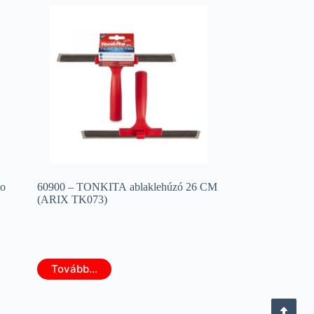
to
60900 – TONKITA ablaklehúzó 26 CM
(ARIX TK073)
Tovább...