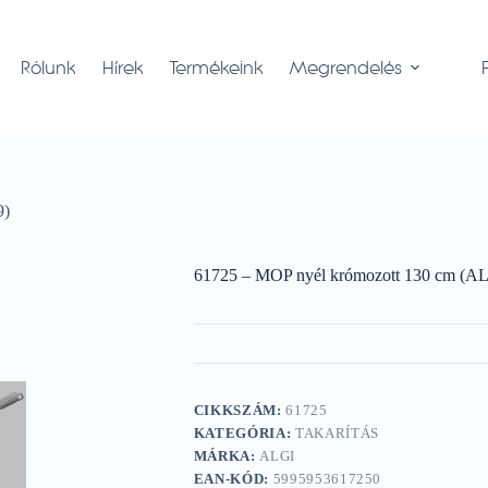
Rólunk
Hírek
Termékeink
Megrendelés
9)
61725 – MOP nyél krómozott 130 cm (A
CIKKSZÁM:
61725
KATEGÓRIA:
TAKARÍTÁS
MÁRKA:
ALGI
EAN-KÓD:
5995953617250