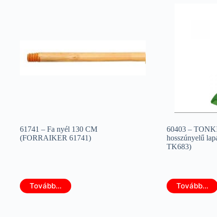
61741 – Fa nyél 130 CM
60403 – TON
(FORRAIKER 61741)
hosszúnyelű lap
TK683)
Tovább...
Tovább...