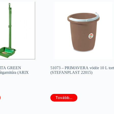
KITA GREEN
51073 – PRIMAVERA vödör 10 L tor
átgarnitúra (ARIX
(STEFANPLAST 22015)
Tovább...