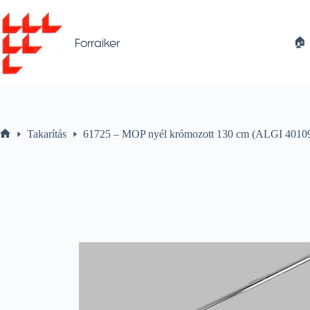
Skip
to
content
🏠︎
Forraiker
Takarítás
61725 – MOP nyél krómozott 130 cm (ALGI 4010
Home