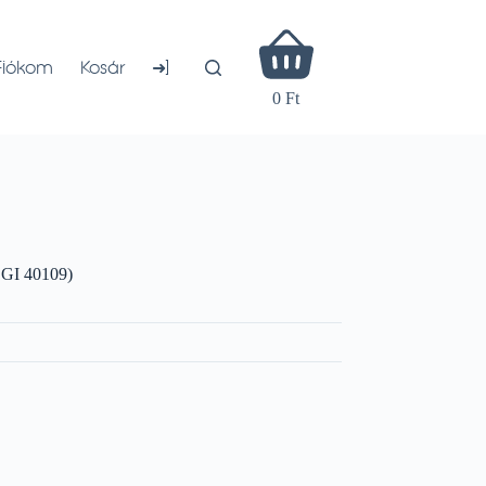
Shopping
cart
➜]
Fiókom
Kosár
0 Ft
LGI 40109)