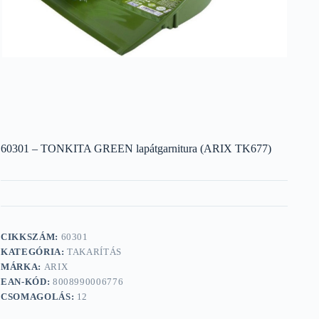
60301 – TONKITA GREEN lapátgarnitura (ARIX TK677)
CIKKSZÁM:
60301
KATEGÓRIA:
TAKARÍTÁS
MÁRKA:
ARIX
EAN-KÓD:
8008990006776
CSOMAGOLÁS:
12