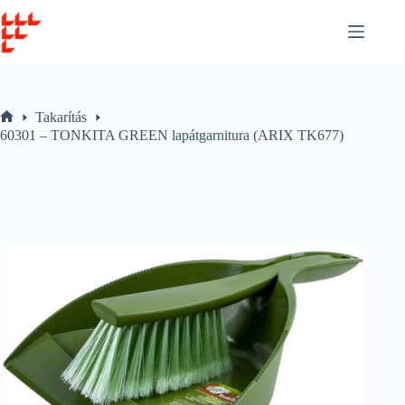
Skip
to
content
Takarítás
Home
60301 – TONKITA GREEN lapátgarnitura (ARIX TK677)