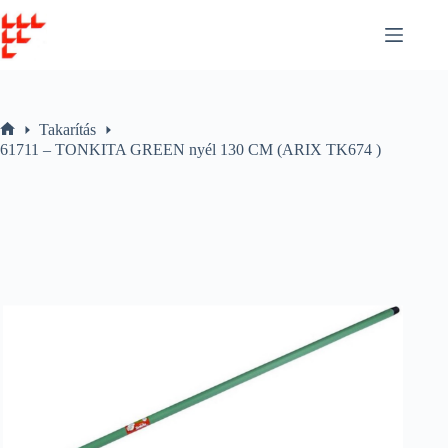
Skip
to
content
Takarítás
Home
61711 – TONKITA GREEN nyél 130 CM (ARIX TK674 )