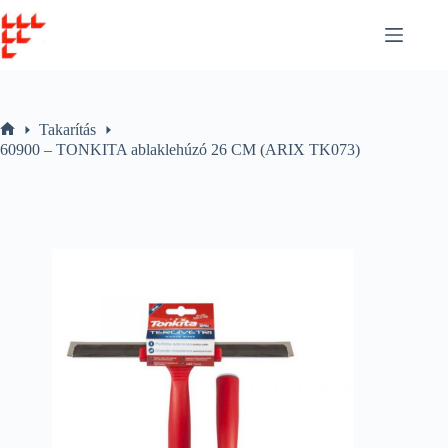
Skip
to
content
Takarítás
Home
60900 – TONKITA ablaklehúzó 26 CM (ARIX TK073)