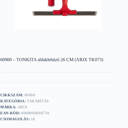
60900 – TONKITA ablaklehúzó 26 CM (ARIX TK073)
CIKKSZÁM:
60900
KATEGÓRIA:
TAKARÍTÁS
MÁRKA:
ARIX
EAN-KÓD:
8008990000736
CSOMAGOLÁS:
18