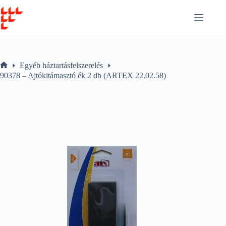
Skip
to
content
Egyéb háztartásfelszerelés
Home
90378 – Ajtókitámasztó ék 2 db (ARTEX 22.02.58)