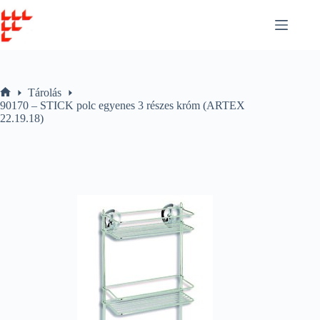
Skip
to
content
Tárolás
Home
90170 – STICK polc egyenes 3 részes króm (ARTEX
22.19.18)