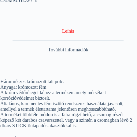
CSOMAGOLÁS:
10
Leírás
További információk
Háromrészes krómozott fali polc.
Anyaga: krómozott fém
A króm védőréteget képez a terméken amely mérsékelt
korrózióvédelmet biztosít.
Általános, karcmentes fémtisztító rendszeres használata javasolt,
amellyel a termék élettartama jelentősen meghosszabbítható.
A terméket többféle módon is a falra rögzíthető, a csomag részét
képező két darabos csavarszettel, vagy a szintén a csomagban lévő 2
db-os STICK öntapadós akasztókkal is.