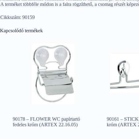
A terméket többféle módon is a falra rögzíthető, a csomag részét képe
Cikkszám: 90159
Kapcsolódó termékek
90178 – FLOWER WC papírtartó
90161 – STICK t
fedeles króm (ARTEX 22.16.05)
króm (ARTEX 2