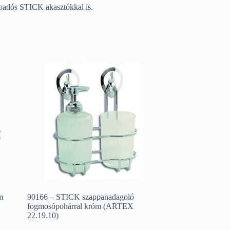
tapadós STICK akasztókkal is.
m
90166 – STICK szappanadagoló
fogmosópohárral króm (ARTEX
22.19.10)