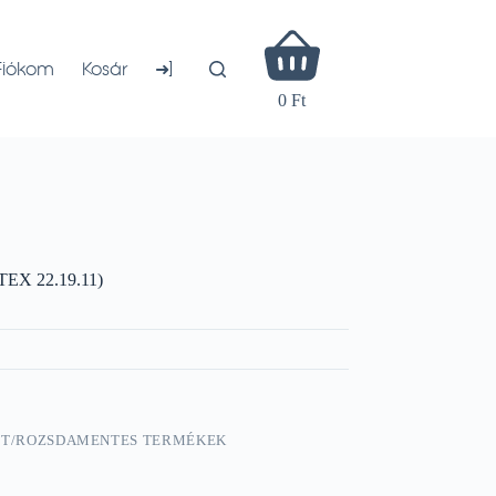
Shopping
cart
➜]
Fiókom
Kosár
0 Ft
RTEX 22.19.11)
TT/ROZSDAMENTES TERMÉKEK