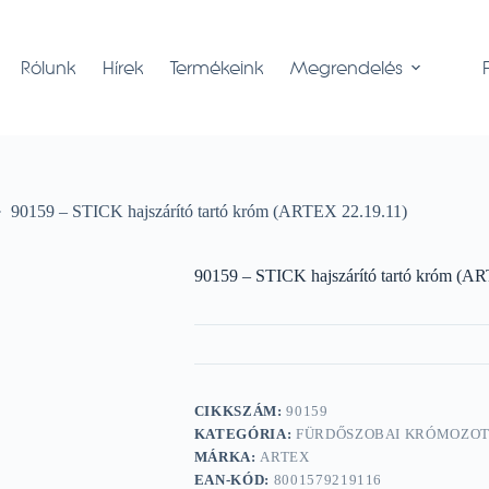
Rólunk
Hírek
Termékeink
Megrendelés
90159 – STICK hajszárító tartó króm (ARTEX 22.19.11)
90159 – STICK hajszárító tartó króm (A
CIKKSZÁM:
90159
KATEGÓRIA:
FÜRDŐSZOBAI KRÓMOZO
MÁRKA:
ARTEX
EAN-KÓD:
8001579219116