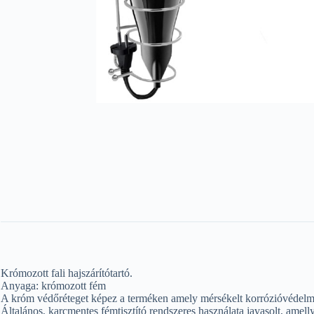
Krómozott fali hajszárítótartó.
Anyaga: krómozott fém
A króm védőréteget képez a terméken amely mérsékelt korrózióvédelmet
Általános, karcmentes fémtisztító rendszeres használata javasolt, amell