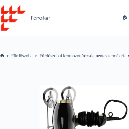
Skip
to
content
🏠︎
Forraiker
Fürdőszoba
Fürdőszobai krómozott/rozsdamentes termékek
Home