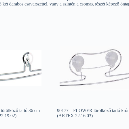
ző két darabos csavarszettel, vagy a szintén a csomag részét képező ön
örölköző tartó 36 cm
90177 – FLOWER törölköző tartó kró
2.19.02)
(ARTEX 22.16.03)