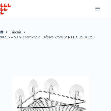
Skip
to
content
Tárolás
Home
90215 – STAR sarokpolc 1 részes króm (ARTEX 29.16.35)