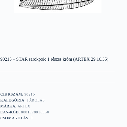
90215 – STAR sarokpolc 1 részes króm (ARTEX 29.16.35)
CIKKSZÁM:
90215
KATEGÓRIA:
TÁROLÁS
MÁRKA:
ARTEX
EAN-KÓD:
8001579916350
CSOMAGOLÁS:
8