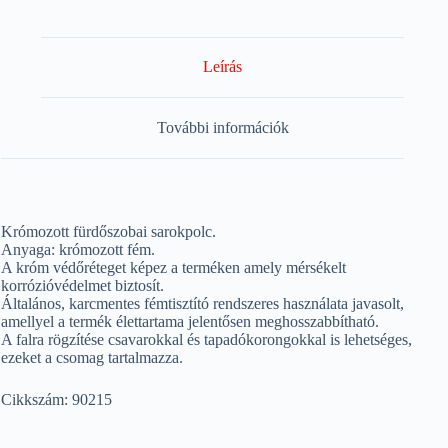
Leírás
További információk
Krómozott fürdőszobai sarokpolc.
Anyaga: krómozott fém.
A króm védőréteget képez a terméken amely mérsékelt
korrózióvédelmet biztosít.
Általános, karcmentes fémtisztító rendszeres használata javasolt,
amellyel a termék élettartama jelentősen meghosszabbítható.
A falra rögzítése csavarokkal és tapadókorongokkal is lehetséges,
ezeket a csomag tartalmazza.
Cikkszám: 90215