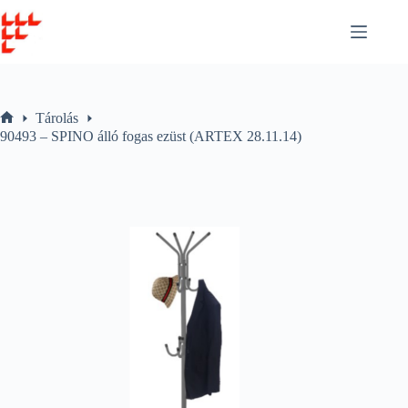
Skip
to
content
Tárolás
Home
90493 – SPINO álló fogas ezüst (ARTEX 28.11.14)