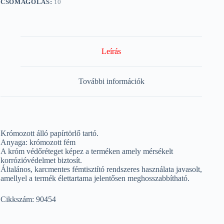
CSOMAGOLÁS:
10
Leírás
További információk
Krómozott álló papírtörlő tartó.
Anyaga: krómozott fém
A króm védőréteget képez a terméken amely mérsékelt
korrózióvédelmet biztosít.
Általános, karcmentes fémtisztító rendszeres használata javasolt,
amellyel a termék élettartama jelentősen meghosszabbítható.
Cikkszám: 90454