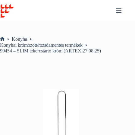
Skip
to
content
Konyha
Home
Konyhai krómozott/rozsdamentes termékek
90454 – SLIM tekercstartó króm (ARTEX 27.08.25)