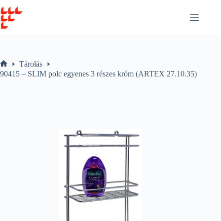
Skip
to
content
Tárolás
Home
90415 – SLIM polc egyenes 3 részes króm (ARTEX 27.10.35)