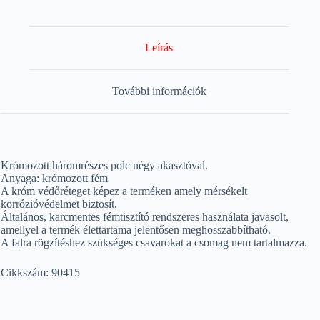
Leírás
További információk
Krómozott háromrészes polc négy akasztóval.
Anyaga: krómozott fém
A króm védőréteget képez a terméken amely mérsékelt
korrózióvédelmet biztosít.
Általános, karcmentes fémtisztító rendszeres használata javasolt,
amellyel a termék élettartama jelentősen meghosszabbítható.
A falra rögzítéshez szükséges csavarokat a csomag nem tartalmazza.
Cikkszám: 90415