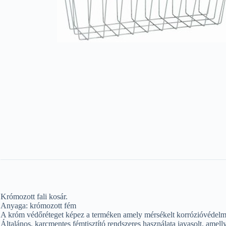
Krómozott fali kosár.
Anyaga: krómozott fém
A króm védőréteget képez a terméken amely mérsékelt korrózióvédelmet
Általános, karcmentes fémtisztító rendszeres használata javasolt, amell