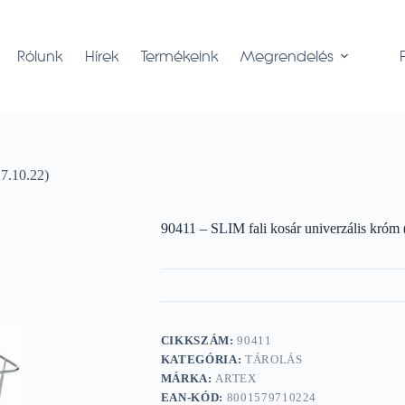
Rólunk
Hírek
Termékeink
Megrendelés
7.10.22)
90411 – SLIM fali kosár univerzális kró
CIKKSZÁM:
90411
KATEGÓRIA:
TÁROLÁS
MÁRKA:
ARTEX
EAN-KÓD:
8001579710224