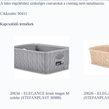
A falra rögzítéshez szükséges csavarokat a csomag nem tartalmazza.
Cikkszám: 90411
Kapcsolódó termékek
20634 – ELEGANCE kosár magas M
20626 – ELEGA
szürke (STEFANPLAST 30988)
(STEFANPLAST