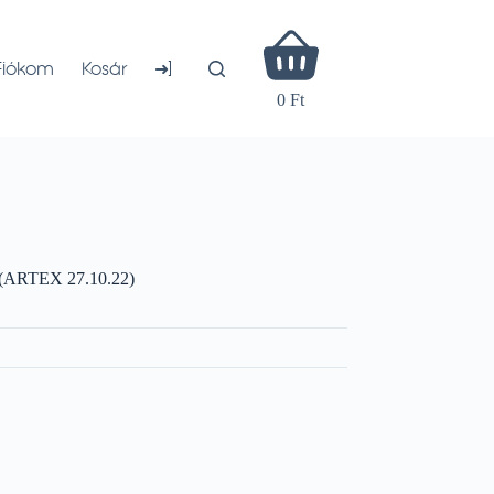
Shopping
cart
➜]
Fiókom
Kosár
0 Ft
m (ARTEX 27.10.22)