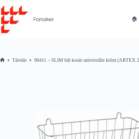
Skip
to
content
🏠︎
Forraiker
Tárolás
90411 – SLIM fali kosár univerzális króm (ARTEX 2
Home