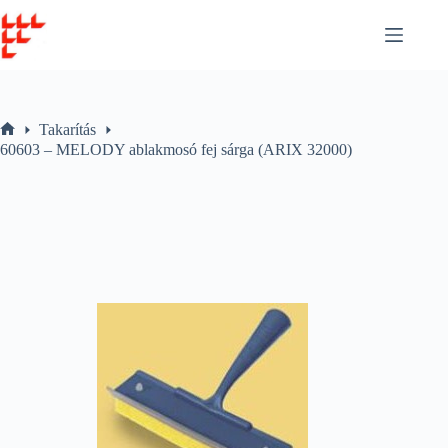
Skip
to
content
Takarítás
Home
60603 – MELODY ablakmosó fej sárga (ARIX 32000)