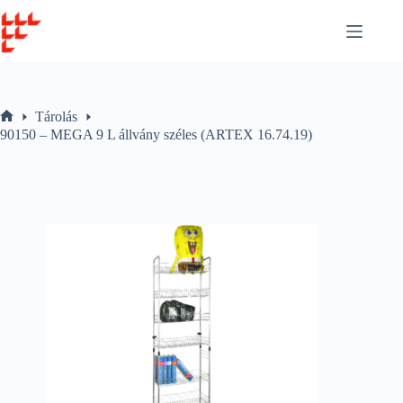
Skip
to
content
Tárolás
Home
90150 – MEGA 9 L állvány széles (ARTEX 16.74.19)