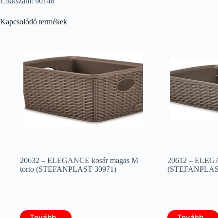
Cikkszám: 90148
Kapcsolódó termékek
20632 – ELEGANCE kosár magas M
20612 – ELEGA
torto (STEFANPLAST 30971)
(STEFANPLAST
Tovább...
Tovább...