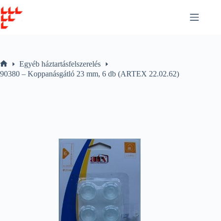
Skip
to
content
Egyéb háztartásfelszerelés
Home
90380 – Koppanásgátló 23 mm, 6 db (ARTEX 22.02.62)