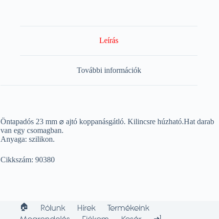
Leírás
További információk
Öntapadós 23 mm ⌀ ajtó koppanásgátló. Kilincsre húzható.Hat darab
van egy csomagban.
Anyaga: szilikon.
Cikkszám: 90380
🏠︎
Rólunk
Hírek
Termékeink
➜]
Megrendelés
Fiókom
Kosár