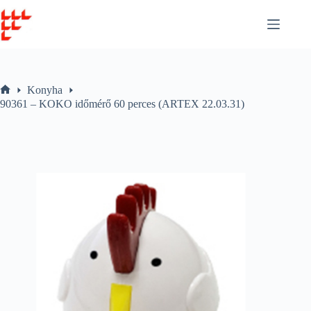
Skip
to
content
Konyha
Home
90361 – KOKO időmérő 60 perces (ARTEX 22.03.31)