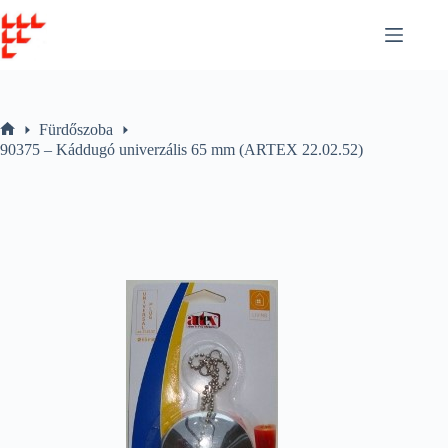
Skip
to
content
Fürdőszoba
Home
90375 – Káddugó univerzális 65 mm (ARTEX 22.02.52)