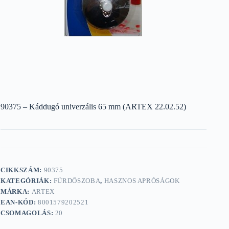
90375 – Káddugó univerzális 65 mm (ARTEX 22.02.52)
CIKKSZÁM:
90375
KATEGÓRIÁK:
FÜRDŐSZOBA
,
HASZNOS APRÓSÁGOK
MÁRKA:
ARTEX
EAN-KÓD:
8001579202521
CSOMAGOLÁS:
20