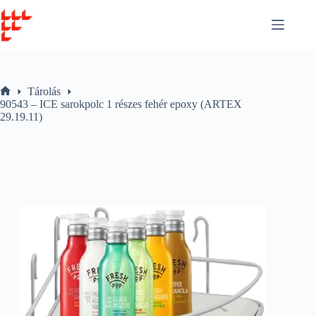
Skip
to
content
Tárolás
Home
90543 – ICE sarokpolc 1 részes fehér epoxy (ARTEX
29.19.11)