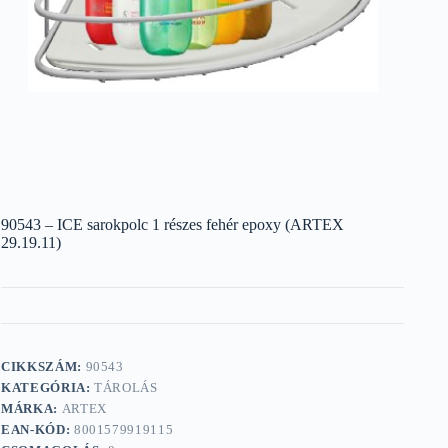
90543 – ICE sarokpolc 1 részes fehér epoxy (ARTEX
29.19.11)
CIKKSZÁM:
90543
KATEGÓRIA:
TÁROLÁS
MÁRKA:
ARTEX
EAN-KÓD:
8001579919115