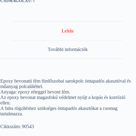
CSOMAGOLÁS:
8
Leírás
További információk
Epoxy bevonatú fém fürdőszobai sarokpolc öntapadós akasztóval és
műanyag polcalátéttel.
Anyaga: epoxy réteggel bevont fém.
Az epoxy bevonat magasfokú védelmet nyújt a kopás és korrózió
ellen.
A falra rögzítéshez szükséges öntapadós akasztókat a csomag
tartalmazza.
Cikkszám: 90543