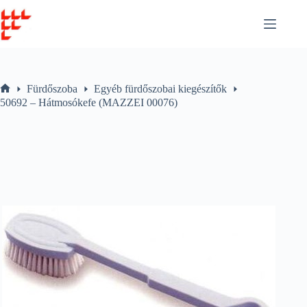
Skip
to
content
Fürdőszoba
Egyéb fürdőszobai kiegészítők
Home
50692 – Hátmosókefe (MAZZEI 00076)