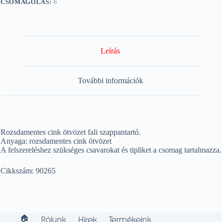
CSOMAGOLÁS:
6
Leírás
További információk
Rozsdamentes cink ötvözet fali szappantartó.
Anyaga: rozsdamentes cink ötvözet
A felszereléshez szükséges csavarokat és tipliket a csomag tartalmazza.
Cikkszám: 90265
🏠︎
Rólunk
Hírek
Termékeink