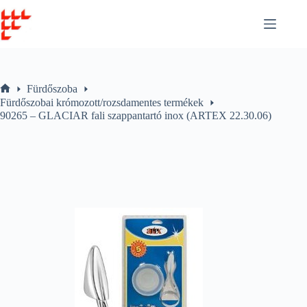
Skip
to
content
Fürdőszoba
Home
Fürdőszobai krómozott/rozsdamentes termékek
90265 – GLACIAR fali szappantartó inox (ARTEX 22.30.06)