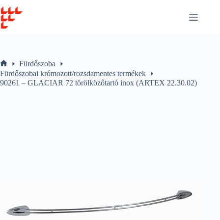
Skip
to
content
Fürdőszoba
Home
Fürdőszobai krómozott/rozsdamentes termékek
90261 – GLACIAR 72 törölközőtartó inox (ARTEX 22.30.02)