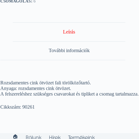
CSOMAGOLÁS:
6
Leírás
További információk
Rozsdamentes cink ötvözet fali törölközőtartó.
Anyaga: rozsdamentes cink ötvözet.
A felszereléshez szükséges csavarokat és tipliket a csomag tartalmazza.
Cikkszám: 90261
🏠︎
Rólunk
Hírek
Termékeink