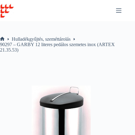
Skip
to
content
Hulladékgyűjtés, szeméttárolás
Home
90297 – GARBY 12 literes pedálos szemetes inox (ARTEX
21.35.53)