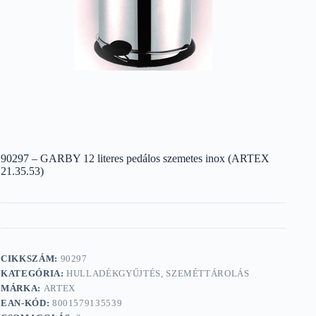
90297 – GARBY 12 literes pedálos szemetes inox (ARTEX
21.35.53)
CIKKSZÁM:
90297
KATEGÓRIA:
HULLADÉKGYŰJTÉS, SZEMÉTTÁROLÁS
MÁRKA:
ARTEX
EAN-KÓD:
8001579135539