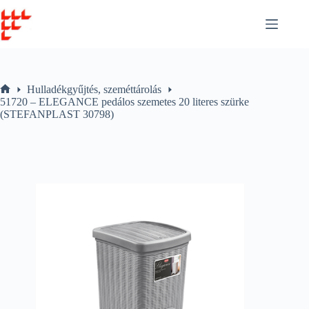
Skip
to
content
Hulladékgyűjtés, szeméttárolás
Home
51720 – ELEGANCE pedálos szemetes 20 literes szürke
(STEFANPLAST 30798)