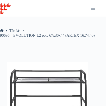
Skip
to
content
Tárolás
Home
90695 – EVOLUTION L2 polc 67x30x44 (ARTEX 16.74.40)