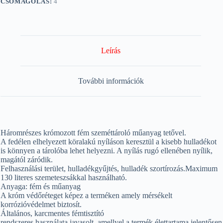
CSOMAGOLÁS:
4
Leírás
További információk
Háromrészes krómozott fém szeméttároló műanyag tetővel.
A fedélen elhelyezett köralakú nyíláson keresztül a kisebb hulladékot
is könnyen a tárolóba lehet helyezni. A nyílás rugó ellenében nyílik,
magától záródik.
Felhasználási terület, hulladékgyűjtés, hulladék szortírozás.Maximum
130 literes szemeteszsákkal használható.
Anyaga: fém és műanyag
A króm védőréteget képez a terméken amely mérsékelt
korrózióvédelmet biztosít.
Általános, karcmentes fémtisztító
rendszeres használata javasolt, amellyel a termék élettartama jelentősen