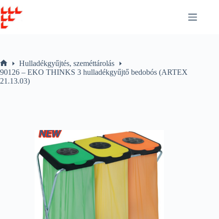
Skip
to
content
Hulladékgyűjtés, szeméttárolás
Home
90126 – EKO THINKS 3 hulladékgyűjtő bedobós (ARTEX
21.13.03)