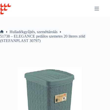
Skip
to
content
Hulladékgyűjtés, szeméttárolás
Home
51738 – ELEGANCE pedálos szemetes 20 literes zöld
(STEFANPLAST 30797)