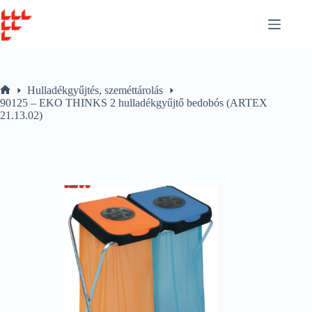
Skip
to
content
Hulladékgyűjtés, szeméttárolás
Home
90125 – EKO THINKS 2 hulladékgyűjtő bedobós (ARTEX
21.13.02)