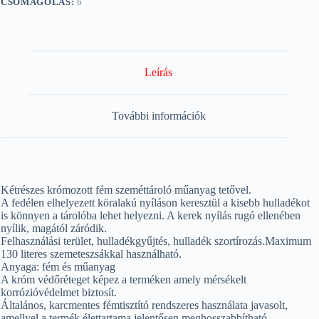
CSOMAGOLÁS:
6
Leírás
További információk
Kétrészes krómozott fém szeméttároló műanyag tetővel.
A fedélen elhelyezett köralakú nyíláson keresztül a kisebb hulladékot
is könnyen a tárolóba lehet helyezni. A kerek nyílás rugó ellenében
nyílik, magától záródik.
Felhasználási terület, hulladékgyűjtés, hulladék szortírozás.Maximum
130 literes szemeteszsákkal használható.
Anyaga: fém és műanyag
A króm védőréteget képez a terméken amely mérsékelt
korrózióvédelmet biztosít.
Általános, karcmentes fémtisztító rendszeres használata javasolt,
amellyel a termék élettartama jelentősen meghosszabbítható.