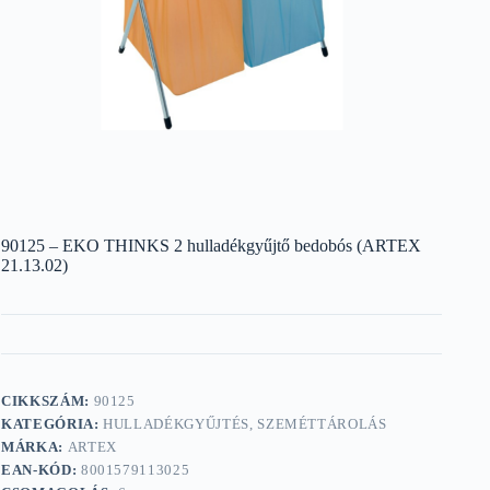
90125 – EKO THINKS 2 hulladékgyűjtő bedobós (ARTEX
21.13.02)
CIKKSZÁM:
90125
KATEGÓRIA:
HULLADÉKGYŰJTÉS, SZEMÉTTÁROLÁS
MÁRKA:
ARTEX
EAN-KÓD:
8001579113025