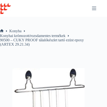
Skip
to
content
Konyha
Home
Konyhai krómozott/rozsdamentes termékek
90500 – CUKY PROOF tálalókészlet tartó ezüst epoxy
(ARTEX 29.21.34)