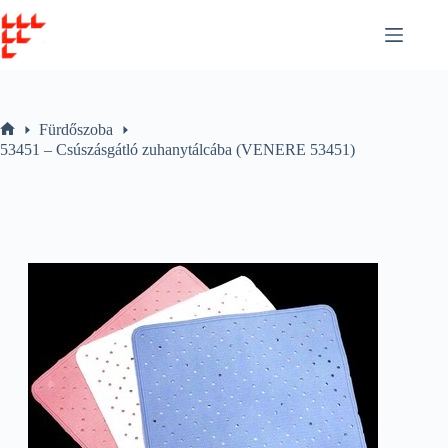
Skip
to
content
Fürdőszoba
Home
53451 – Csúszásgátló zuhanytálcába (VENERE 53451)