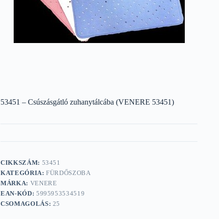
53451 – Csúszásgátló zuhanytálcába (VENERE 53451)
CIKKSZÁM:
53451
KATEGÓRIA:
FÜRDŐSZOBA
MÁRKA:
VENERE
EAN-KÓD:
5995953534519
CSOMAGOLÁS:
25