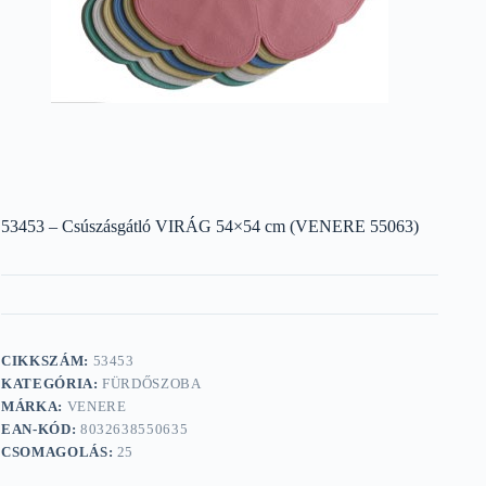
53453 – Csúszásgátló VIRÁG 54×54 cm (VENERE 55063)
CIKKSZÁM:
53453
KATEGÓRIA:
FÜRDŐSZOBA
MÁRKA:
VENERE
EAN-KÓD:
8032638550635
CSOMAGOLÁS:
25