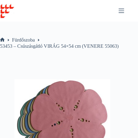
Skip
to
content
Fürdőszoba
Home
53453 – Csúszásgátló VIRÁG 54×54 cm (VENERE 55063)