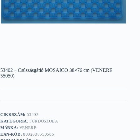
53402 – Csúszásgátló MOSAICO 38×76 cm (VENERE
55050)
CIKKSZÁM:
53402
KATEGÓRIA:
FÜRDŐSZOBA
MÁRKA:
VENERE
EAN-KÓD:
8032638550505