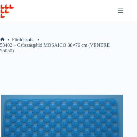
Skip
to
content
Fürdőszoba
Home
53402 – Csúszásgátló MOSAICO 38×76 cm (VENERE
55050)