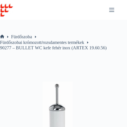
Skip
to
content
Fürdőszoba
Home
Fürdőszobai krómozott/rozsdamentes termékek
90277 – BULLET WC kefe fehér inox (ARTEX 19.60.56)