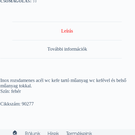
CSOMAGOLÁS:
10
Leírás
További információk
Inox rozsdamenes acél wc kefe tartó műanyag wc kefével és belső
műanyag tokkal.
Szín: fehér
Cikkszám: 90277
🏠︎
Rólunk
Hírek
Termékeink