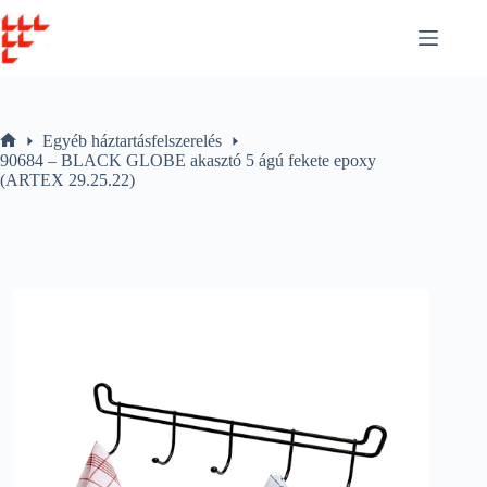
Skip
to
content
Egyéb háztartásfelszerelés
Home
90684 – BLACK GLOBE akasztó 5 ágú fekete epoxy
(ARTEX 29.25.22)