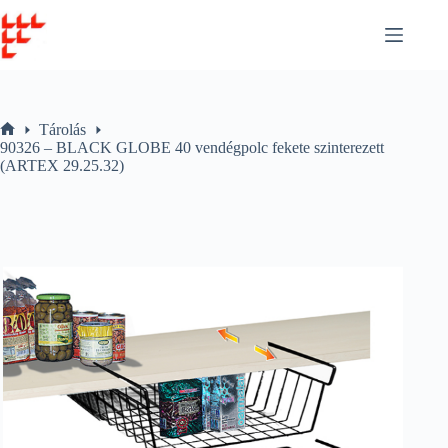
Skip
to
content
Tárolás
Home
90326 – BLACK GLOBE 40 vendégpolc fekete szinterezett
(ARTEX 29.25.32)