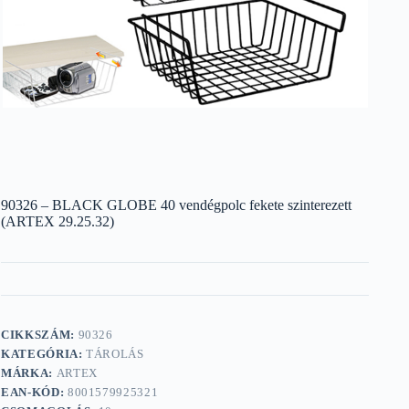
90326 – BLACK GLOBE 40 vendégpolc fekete szinterezett
(ARTEX 29.25.32)
CIKKSZÁM:
90326
KATEGÓRIA:
TÁROLÁS
MÁRKA:
ARTEX
EAN-KÓD:
8001579925321