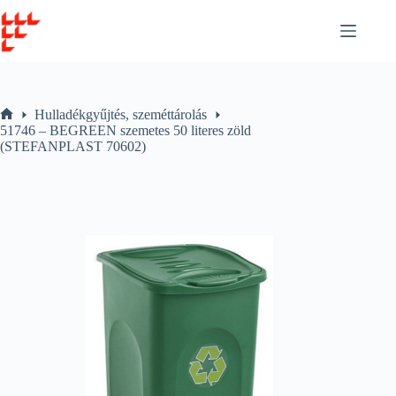
Skip
to
content
Hulladékgyűjtés, szeméttárolás
Home
51746 – BEGREEN szemetes 50 literes zöld
(STEFANPLAST 70602)