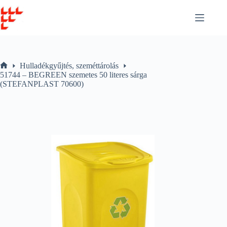
Skip
to
content
Hulladékgyűjtés, szeméttárolás
Home
51744 – BEGREEN szemetes 50 literes sárga
(STEFANPLAST 70600)