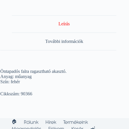
Leírás
További információk
Öntapadós falra ragasztható akasztó.
Anyag: műanyag
Szín: fehér
Cikkszám: 90366
🏠︎
Rólunk
Hírek
Termékeink
➜]
Megrendelés
Fiókom
Kosár