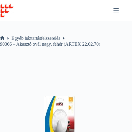
Skip
to
content
Egyéb háztartásfelszerelés
Home
90366 – Akasztó ovál nagy, fehér (ARTEX 22.02.70)