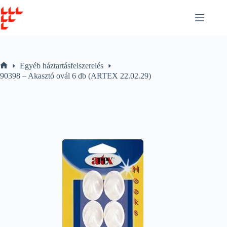
Skip
to
content
Egyéb háztartásfelszerelés
Home
90398 – Akasztó ovál 6 db (ARTEX 22.02.29)