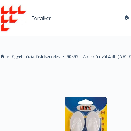
Skip
to
content
🏠︎
Forraiker
Egyéb háztartásfelszerelés
90395 – Akasztó ovál 4 db (ARTE
Home