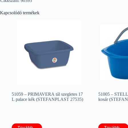
Cikkszám: 90395
Kapcsolódó termékek
51059 – PRIMAVERA tál szegletes 17
51005 – STELLA 
L palace kék (STEFANPLAST 27535)
kosár (STEFA
Tovább...
Tovább...