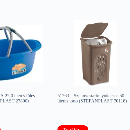
25,0 literes füles
51763 – Szennyestartó lyukacsos 50
NPLAST 27800)
literes torto (STEFANPLAST 70118)
Tovább...