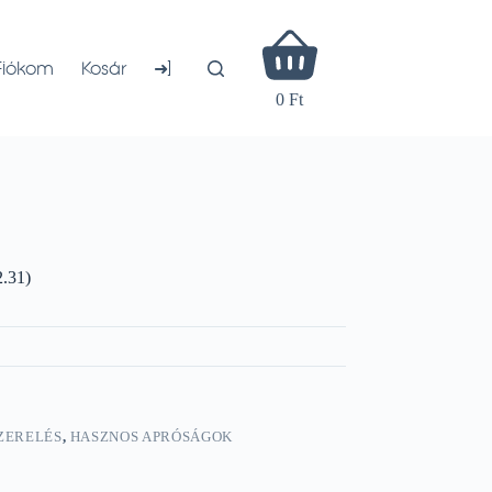
Shopping
cart
➜]
Fiókom
Kosár
0 Ft
.31)
ZERELÉS
,
HASZNOS APRÓSÁGOK