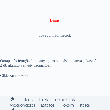
Leírás
További információk
Öntapadós fémgőzölt műanyag króm hatású műanyag akasztó.
2 db akasztó van egy csomagban.
Cikkszám: 90396
🏠︎
Rólunk
Hírek
Termékeink
Megrendelés
Letöltés
Fiókom
Kosár
➜]