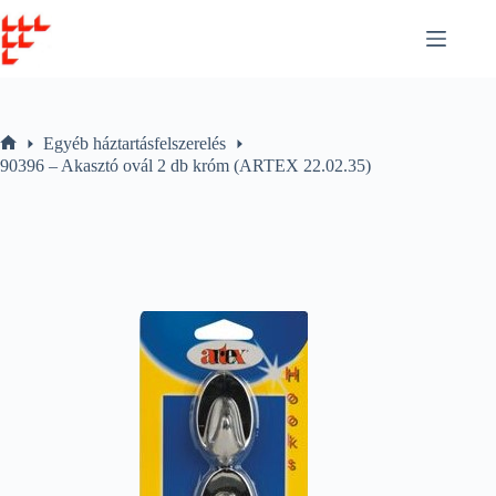
Skip
to
content
Egyéb háztartásfelszerelés
Home
90396 – Akasztó ovál 2 db króm (ARTEX 22.02.35)