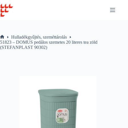
Skip
to
content
Hulladékgyűjtés, szeméttárolás
Home
51823 – DOMUS pedálos szemetes 20 literes tea zöld
(STEFANPLAST 90302)