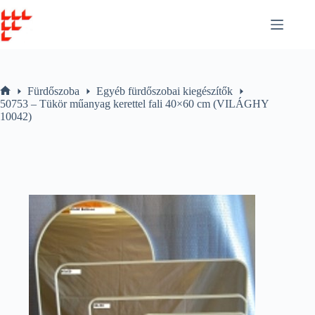
Skip
to
content
Fürdőszoba
Egyéb fürdőszobai kiegészítők
Home
50753 – Tükör műanyag kerettel fali 40×60 cm (VILÁGHY
10042)