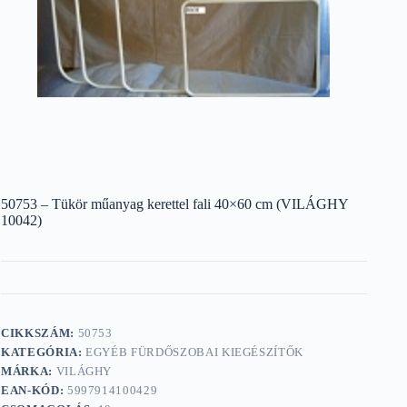
50753 – Tükör műanyag kerettel fali 40×60 cm (VILÁGHY
10042)
CIKKSZÁM:
50753
KATEGÓRIA:
EGYÉB FÜRDŐSZOBAI KIEGÉSZÍTŐK
MÁRKA:
VILÁGHY
EAN-KÓD:
5997914100429