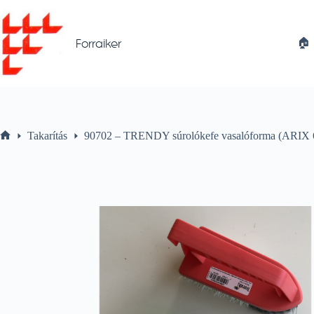
Skip
to
content
🏠︎
Forraiker
Takarítás
90702 – TRENDY súrolókefe vasalóforma (ARIX 
Home