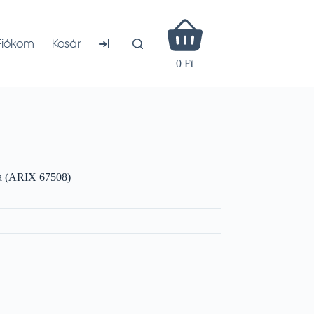
Shopping
cart
➜]
Fiókom
Kosár
0 Ft
a (ARIX 67508)