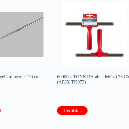
él krómozott 130 cm
60900 – TONKITA ablaklehúzó 26 C
(ARIX TK073)
Tovább...