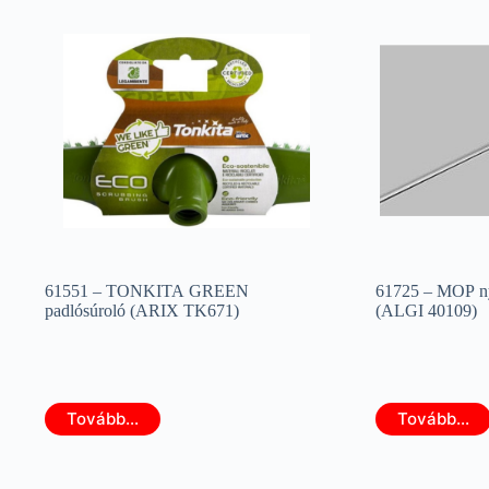
61551 – TONKITA GREEN
61725 – MOP ny
padlósúroló (ARIX TK671)
(ALGI 40109)
Tovább...
Tovább...