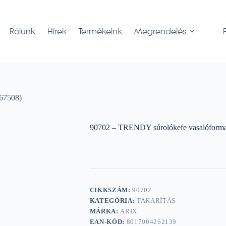
Rólunk
Hírek
Termékeink
Megrendelés
67508)
90702 – TRENDY súrolókefe vasalóform
CIKKSZÁM:
90702
KATEGÓRIA:
TAKARÍTÁS
MÁRKA:
ARIX
EAN-KÓD:
8017904262139