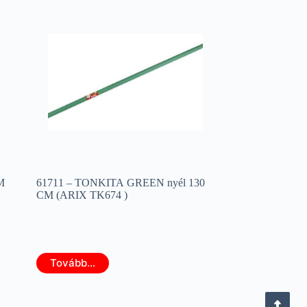
M
61711 – TONKITA GREEN nyél 130
CM (ARIX TK674 )
Tovább...