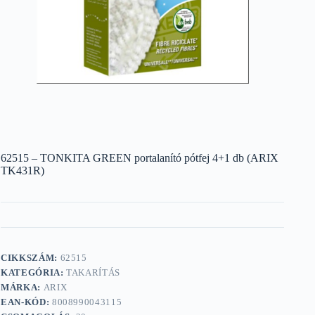
62515 – TONKITA GREEN portalanító pótfej 4+1 db (ARIX
TK431R)
CIKKSZÁM:
62515
KATEGÓRIA:
TAKARÍTÁS
MÁRKA:
ARIX
EAN-KÓD:
8008990043115