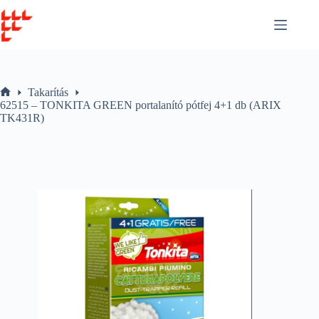
Skip
to
content
Takarítás
Home
62515 – TONKITA GREEN portalanító pótfej 4+1 db (ARIX
TK431R)