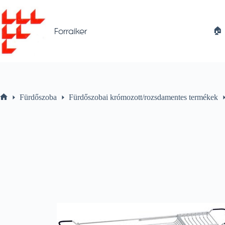
Skip
to
content
🏠︎
Forraiker
Fürdőszoba
Fürdőszobai krómozott/rozsdamentes termékek
Home