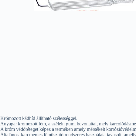
Krómozott kádhíd állítható szélességgel.
Anyaga: krómozott fém, a szélein gumi bevonattal, mely karcolódásment
A króm védőréteget képez a terméken amely mérsékelt korrózióvédelmet
Általános, karcmentes fémtisztító rendszeres használata javasolt, amell