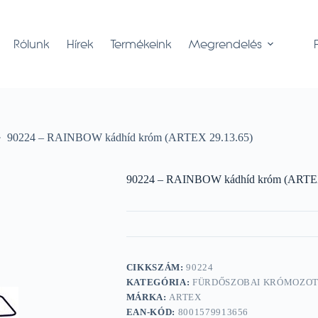
Rólunk
Hírek
Termékeink
Megrendelés
90224 – RAINBOW kádhíd króm (ARTEX 29.13.65)
90224 – RAINBOW kádhíd króm (ARTEX
CIKKSZÁM:
90224
KATEGÓRIA:
FÜRDŐSZOBAI KRÓMOZO
MÁRKA:
ARTEX
EAN-KÓD:
8001579913656