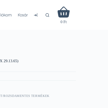
Shopping
cart
➜]
Fiókom
Kosár
0 Ft
 29.13.65)
TT/ROZSDAMENTES TERMÉKEK