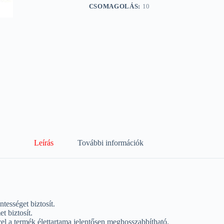
CSOMAGOLÁS:
10
Leírás
További információk
ességet biztosít.
 biztosít.
yel a termék élettartama jelentősen meghosszabbítható.