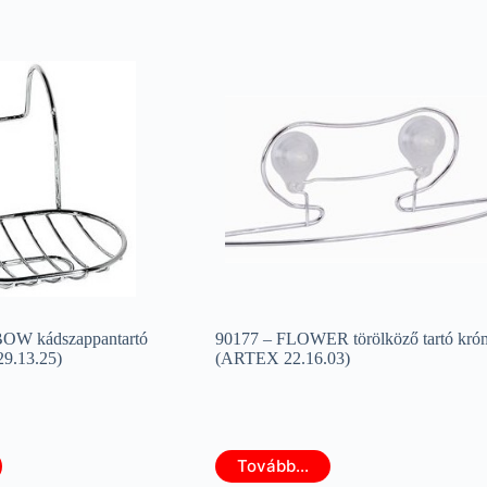
OW kádszappantartó
90177 – FLOWER törölköző tartó kró
9.13.25)
(ARTEX 22.16.03)
Tovább...