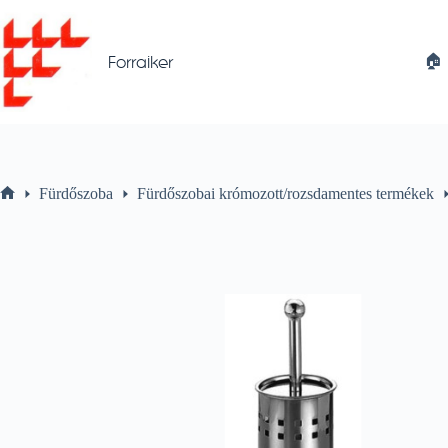
Skip
to
content
🏠︎
Forraiker
Fürdőszoba
Fürdőszobai krómozott/rozsdamentes termékek
Home