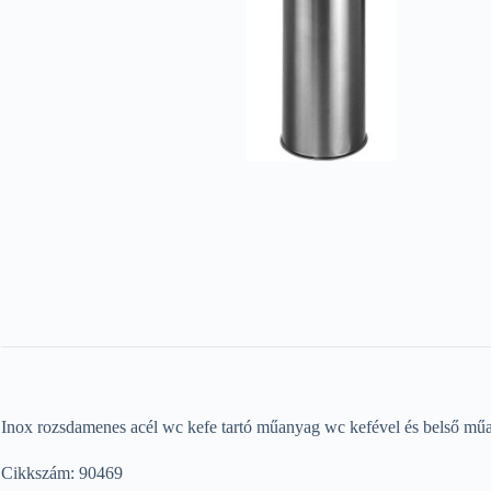
Inox rozsdamenes acél wc kefe tartó műanyag wc kefével és belső műa
Cikkszám: 90469