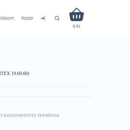
Shopping
cart
➜]
Fiókom
Kosár
0 Ft
RTEX 19.60.60)
TT/ROZSDAMENTES TERMÉKEK