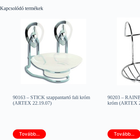
Kapcsolódó termékek
90163 – STICK szappantartó fali króm
90203 – RAINB
(ARTEX 22.19.07)
króm (ARTEX 2
Tovább...
Tovább...