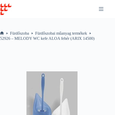
Skip
to
content
Fürdőszoba
Fürdőszobai műanyag termékek
Home
52926 – MELODY WC kefe ALOA fehér (ARIX 14500)