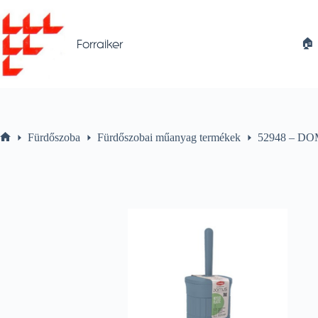
Skip
to
content
🏠︎
Forraiker
Fürdőszoba
Fürdőszobai műanyag termékek
52948 – DO
Home