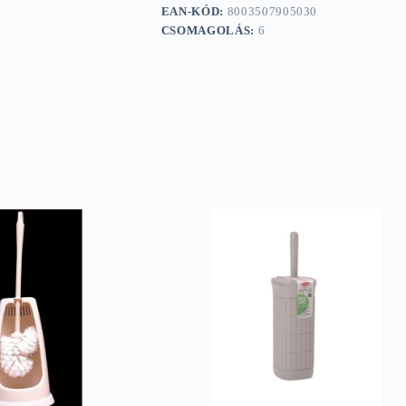
EAN-KÓD:
8003507905030
CSOMAGOLÁS:
6