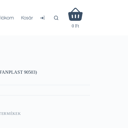
Shopping
cart
➜]
Fiókom
Kosár
0 Ft
TEFANPLAST 90503)
 TERMÉKEK